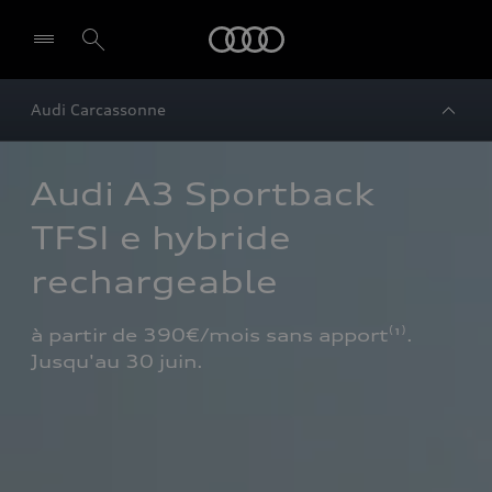
Audi
Audi Carcassonne
Audi A3 Sportback 
TFSI e hybride 
rechargeable
à partir de 390€/mois sans apport⁽¹⁾. 
Jusqu'au 30 juin.